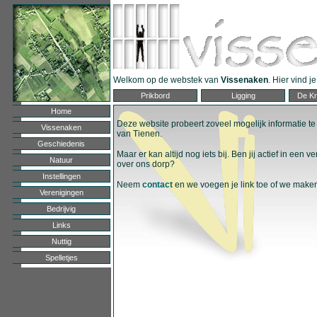
Welkom op de webstek van
Vissenaken
. Hier vind 
Prikbord
Ligging
De Kr
Home
Deze website probeert zoveel mogelijk informatie 
Vissenaken
van Tienen.
Geschiedenis
Maar er kan altijd nog iets bij. Ben jij actief in een 
Natuur
over ons dorp?
Instellingen
Neem
contact
en we voegen je link toe of we make
Verenigingen
Bedrijvig
Links
Nuttig
Spelletjes